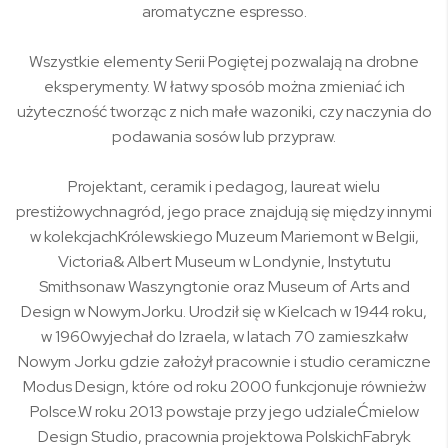
aromatyczne espresso.
Wszystkie elementy Serii Pogiętej pozwalają na drobne
eksperymenty. W łatwy sposób można zmieniać ich
użyteczność tworząc z nich małe wazoniki, czy naczynia do
podawania sosów lub przypraw.
Projektant, ceramik i pedagog, laureat wielu
prestiżowychnagród, jego prace znajdują się między innymi
w kolekcjachKrólewskiego Muzeum Mariemont w Belgii,
Victoria& Albert Museum w Londynie, Instytutu
Smithsonaw Waszyngtonie oraz Museum of Arts and
Design w NowymJorku. Urodził się w Kielcach w 1944 roku,
w 1960wyjechał do Izraela, w latach 70 zamieszkałw
Nowym Jorku gdzie założył pracownie i studio ceramiczne
Modus Design, które od roku 2000 funkcjonuje równieżw
Polsce.W roku 2013 powstaje przy jego udzialeĆmielow
Design Studio, pracownia projektowa PolskichFabryk