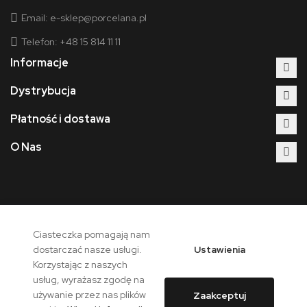
Email:
e-sklep@porcelana.pl
Telefon: +48 15 814 11 11
Informacje
Dystrybucja
Płatność i dostawa
O Nas
Ciasteczka pomagają nam
Copyright © 2026 - Polska Grupa Porcelanowa. Wszelkie prawa
Ustawienia
dostarczać nasze usługi.
zastrzeżone.
Korzystając z naszych
usług, wyrażasz zgodę na
używanie przez nas plików
Zaakceptuj