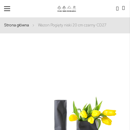
Przełącznik
Nav
Strona główna
Wazon Pogięty niski 20 cm czarny CD27
Przejdź
na
koniec
galerii