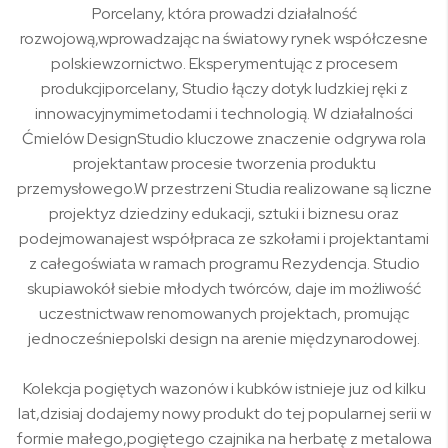
Porcelany, która prowadzi działalność
rozwojową,wprowadzając na światowy rynek współczesne
polskiewzornictwo. Eksperymentując z procesem
produkcjiporcelany, Studio łączy dotyk ludzkiej ręki z
innowacyjnymimetodami i technologią. W działalności
Ćmielów DesignStudio kluczowe znaczenie odgrywa rola
projektantaw procesie tworzenia produktu
przemysłowego.W przestrzeni Studia realizowane są liczne
projektyz dziedziny edukacji, sztuki i biznesu oraz
podejmowanajest współpraca ze szkołami i projektantami
z całegoświata w ramach programu Rezydencja. Studio
skupiawokół siebie młodych twórców, daje im możliwość
uczestnictwaw renomowanych projektach, promując
jednocześniepolski design na arenie międzynarodowej.
Kolekcja pogiętych wazonów i kubków istnieje juz od kilku
lat,dzisiaj dodajemy nowy produkt do tej popularnej serii w
formie małego,pogiętego czajnika na herbatę z metalowa