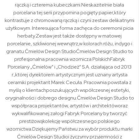
rączką i czterema kubeczkami.Nieskazitelnie biała
porcelana tej serii przypomina pogięty papier,który
kontrastuje z chromowaną rączką i czyni zestaw delikatnymi
użytkowym. Interesująca forma zachęca do ceremonii picia
herbaty.Zestaw jest także dostępny w matowej
porcelanie, szkliwionej wewnątrz,w kolorach różu, indygo i
granatu.Ćmielów Design StudioĆmielów Design Studio to
profesjonalna pracownia wzornicza PolskichFabryk
Porcelany „Ćmielów” i „Chodzież” S.A. działająca od 2013
r.,której dyrektorem artystycznym jest uznany artysta
ceramiki projektant Marek Cecuła. Pracownia powstała z
myślą o klientachposzukujących współczesnej estetyki,
oryginalności i dobrego designu.Ćmielów Design Studio to
współpraca projektantów, artystów i architektóworaz
wykwalifikowanej załogi Fabryk Porcelany by tworzyć
prestiżowąkolekcję współczesnego polskiego
wzornictwa.Dziękujemy Państwu za wybór produktu marki
Ćmielów Design Studioi życzymy przyjemności z