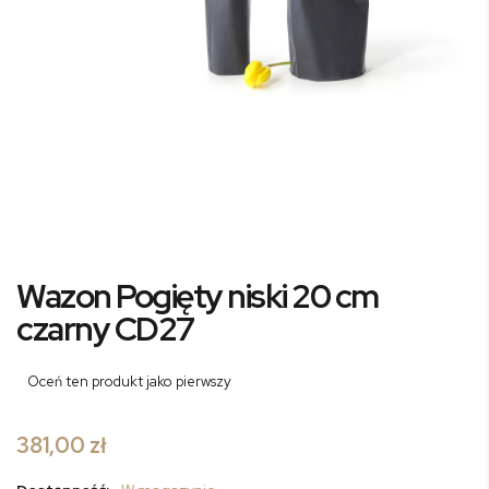
Przejdź
Wazon Pogięty niski 20 cm
na
początek
czarny CD27
galerii
Oceń ten produkt jako pierwszy
381,00 zł