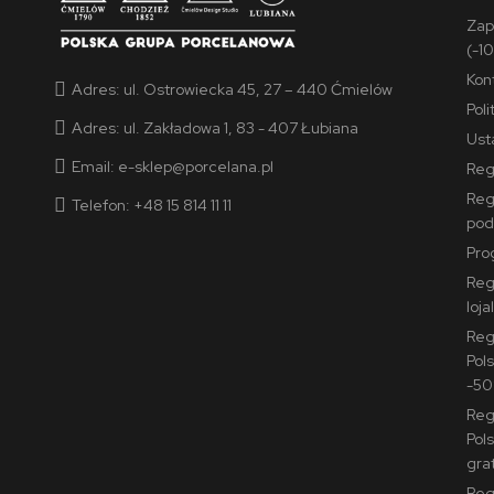
Zap
(-1
Kon
Adres:
ul. Ostrowiecka 45, 27 – 440 Ćmielów
Pol
Adres:
ul. Zakładowa 1, 83 - 407 Łubiana
Ust
Email:
e-sklep@porcelana.pl
Reg
Reg
Telefon: +48 15 814 11 11
pod
Pro
Reg
loj
Reg
Pols
-50
Reg
Pol
grat
Reg