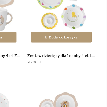
ka
Dodaj do koszyka
Zestaw dziecięcy dla 1 osoby 4 el. Zajączek W046
Zestaw dziecięcy dla 1 osoby 4 el. Little Bird 9489
147,00 zł