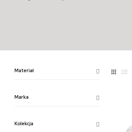
Hide
Materiał
Side
Siatka
Li
Marka
Kolekcja