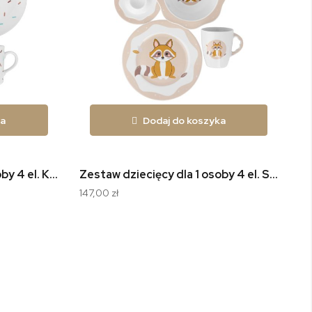
ka
Dodaj do koszyka
Zestaw dziecięcy dla 1 osoby 4 el. Kapibara W049
Zestaw dziecięcy dla 1 osoby 4 el. Szop W048
147,00 zł