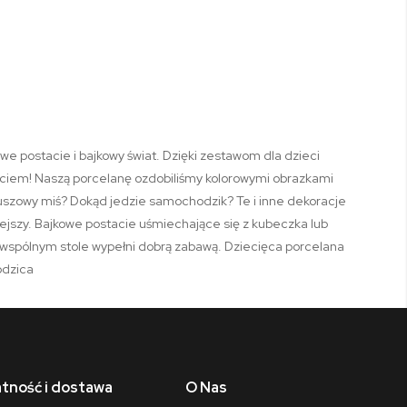
we postacie i bajkowy świat. Dzięki zestawom dla dzieci
yciem! Naszą porcelanę ozdobiliśmy kolorowymi obrazkami
luszowy miś? Dokąd jedzie samochodzik? Te i inne dekoracje
iejszy. Bajkowe postacie uśmiechające się z kubeczka lub
 wspólnym stole wypełni dobrą zabawą. Dziecięca porcelana
rodzica
atność i dostawa
O Nas