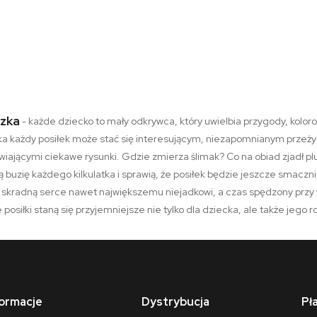
czka
- każde dziecko to mały odkrywca, który uwielbia przygody, koloro
ka każdy posiłek może stać się interesującym, niezapomnianym przeż
wiającymi ciekawe rysunki. Gdzie zmierza ślimak? Co na obiad zjadł p
 buzię każdego kilkulatka i sprawią, że posiłek będzie jeszcze smaczn
a skradną serce nawet największemu niejadkowi, a czas spędzony przy
e posiłki staną się przyjemniejsze nie tylko dla dziecka, ale także jego 
formacje
Dystrybucja
Pł