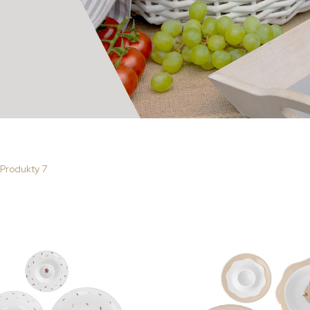
Produkty
7
bar
sta