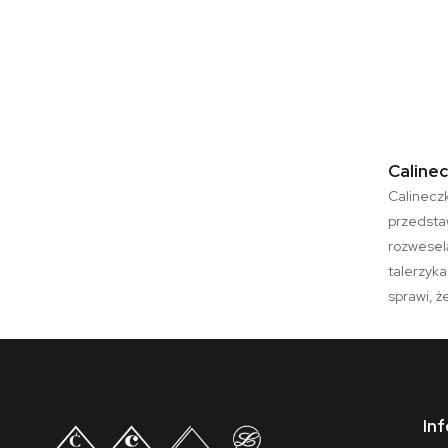
Caline
Calinecz
przedsta
rozweselą
talerzyk
sprawi, ż
In