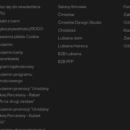
isz się do newslettera
Salony firmowe
For
0%)
Ćmielów
Zak
takt z nami
Ćmielów Design Studio
Odr
ityka prywatności/RODO
Chodzież
Kos
awienia plików Cookie
Lubiana dom
Zwr
ulamin
Lubiana Horeca
Ods
ulamin karty
B2B Lubiana
arunkowej
B2B PFP
gram lojalnościowy
ulamin programu
alnościowego
ulamin promocji "Urodziny
kiej Porcelany - Rabat
% na drugi zestaw"
ulamin promocji "Urodziny
skiej Porcelany - Kubek
is"
ulamin akcji promocyjnej