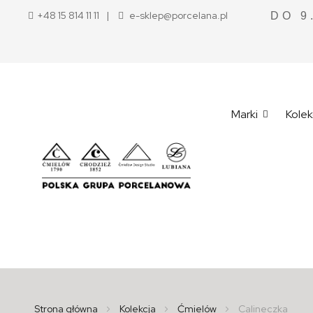
+48 15 814 11 11
e-sklep@porcelana.pl
DO 9
Marki
Kolek
Strona główna
Kolekcja
Ćmielów
Calineczka