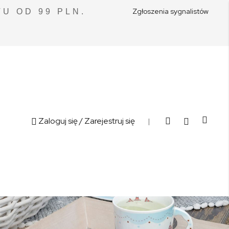
Zgłoszenia sygnalistów
U OD 99 PLN.
Cart
Zaloguj się
/ Zarejestruj się
|