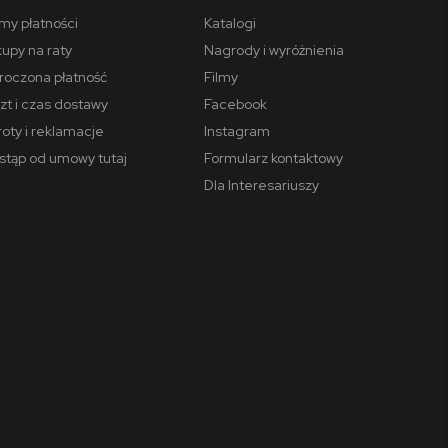
my płatności
Katalogi
upy na raty
Nagrody i wyróżnienia
oczona płatność
Filmy
zt i czas dostawy
Facebook
oty i reklamacje
Instagram
tąp od umowy tutaj
Formularz kontaktowy
Dla Interesariuszy