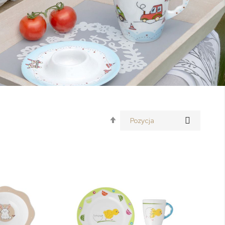
Ustaw
kierunek
malejący