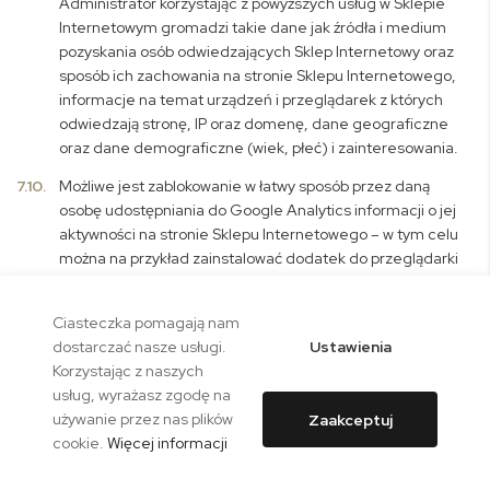
Administrator korzystając z powyższych usług w Sklepie
Internetowym gromadzi takie dane jak źródła i medium
pozyskania osób odwiedzających Sklep Internetowy oraz
sposób ich zachowania na stronie Sklepu Internetowego,
informacje na temat urządzeń i przeglądarek z których
odwiedzają stronę, IP oraz domenę, dane geograficzne
oraz dane demograficzne (wiek, płeć) i zainteresowania.
7.10.
Możliwe jest zablokowanie w łatwy sposób przez daną
osobę udostępniania do Google Analytics informacji o jej
aktywności na stronie Sklepu Internetowego – w tym celu
można na przykład zainstalować dodatek do przeglądarki
udostępniany przez firmę Google Ireland Ltd. dostępny
tutaj:
https://tools.google.com/dlpage/gaoptout?hl=pl
.
Ciasteczka pomagają nam
7.11.
W związku z możliwością korzystania przez Administratora
Ustawienia
dostarczać nasze usługi.
w Sklepie Internetowym z usług reklamowych i
Korzystając z naszych
analitycznych dostarczanych przez Google Ireland Ltd.,
usług, wyrażasz zgodę na
Administrator wskazuje, że pełna informacja o zasadach
używanie przez nas plików
Zaakceptuj
przetwarzania danych osób odwiedzających Sklep
cookie.
Więcej informacji
Internetowy (w tym informacji zapisanych w plikach
Cookies) przez Google Ireland Ltd. znajduje się w polityce