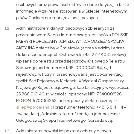
osobowych oraz prawa osób, których dane dotyczą, a także
informacje w zakresie stosowania w Sklepie Internetowym
plików Cookies oraz narzędzi analitycznych.
1.2.
Administratorem danych osobowych zbieranych za
pośrednictwem Sklepu Internetowego jest spółka POLSKIE
FABRYKI PORCELANY „ĆMIELÓW” I „CHODZIEŻ” SPÓŁKA
AKCYJNA z siedzibą w Ćmielowie (adres siedziby i adres
do korespondencji: ul. Ostrowiecka 45, 27-440 Ćmielów),
wpisana do rejestru przedsiębiorców Krajowego Rejestru
Sądowego pod numerem KRS: 0000041284; sąd
rejestrowy, w którym przechowywana jest dokumentacji
spółki: Sąd Rejonowy w Kielcach, X Wydział Gospodarczy
Krajowego Rejestru Sądowego; kapitał akcyjny w wysokości:
25 366 010,40 zł, w całości opłacony; NIP: 7640001526,
REGON: 570064263, adres poczty elektronicznej:
e-
sklep@porcelana.pl
oraz numer telefonu: +48 15 814 11 11 –
zwana dalej „Administratorem” i będąca jednocześnie
Usługodawcą Sklepu Internetowego i Sprzedawcą.
1.3.
Administrator powołał inspektora ochrony danych