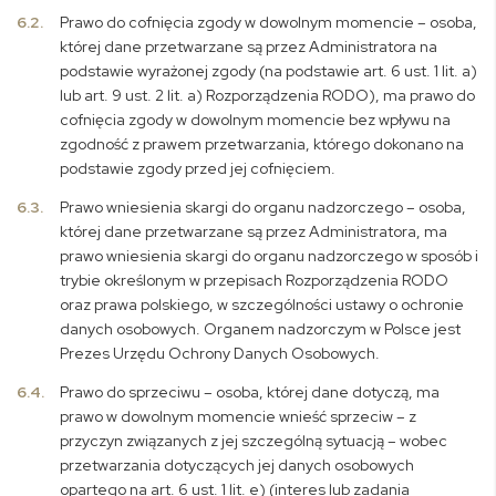
6.2.
Prawo do cofnięcia zgody w dowolnym momencie
– osoba,
której dane przetwarzane są przez Administratora na
podstawie wyrażonej zgody (na podstawie art. 6 ust. 1 lit. a)
lub art. 9 ust. 2 lit. a) Rozporządzenia RODO), ma prawo do
cofnięcia zgody w dowolnym momencie bez wpływu na
zgodność z prawem przetwarzania, którego dokonano na
podstawie zgody przed jej cofnięciem.
6.3.
Prawo wniesienia skargi do organu nadzorczego
– osoba,
której dane przetwarzane są przez Administratora, ma
prawo wniesienia skargi do organu nadzorczego w sposób i
trybie określonym w przepisach Rozporządzenia RODO
oraz prawa polskiego, w szczególności ustawy o ochronie
danych osobowych. Organem nadzorczym w Polsce jest
Prezes Urzędu Ochrony Danych Osobowych.
6.4.
Prawo do sprzeciwu
– osoba, której dane dotyczą, ma
prawo w dowolnym momencie wnieść sprzeciw – z
przyczyn związanych z jej szczególną sytuacją – wobec
przetwarzania dotyczących jej danych osobowych
opartego na art. 6 ust. 1 lit. e) (interes lub zadania