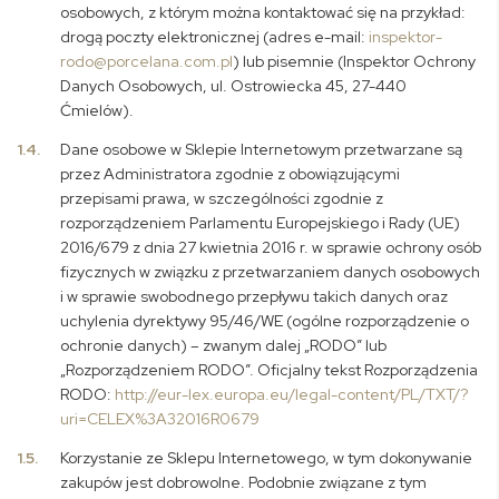
osobowych, z którym można kontaktować się na przykład:
drogą poczty elektronicznej (adres e-mail:
inspektor-
rodo@porcelana.com.pl
) lub pisemnie (Inspektor Ochrony
Danych Osobowych, ul. Ostrowiecka 45, 27-440
Ćmielów).
1.4.
Dane osobowe w Sklepie Internetowym przetwarzane są
przez Administratora zgodnie z obowiązującymi
przepisami prawa, w szczególności zgodnie z
rozporządzeniem Parlamentu Europejskiego i Rady (UE)
2016/679 z dnia 27 kwietnia 2016 r. w sprawie ochrony osób
fizycznych w związku z przetwarzaniem danych osobowych
i w sprawie swobodnego przepływu takich danych oraz
uchylenia dyrektywy 95/46/WE (ogólne rozporządzenie o
ochronie danych) – zwanym dalej „RODO” lub
„Rozporządzeniem RODO”. Oficjalny tekst Rozporządzenia
RODO:
http://eur-lex.europa.eu/legal-content/PL/TXT/?
uri=CELEX%3A32016R0679
1.5.
Korzystanie ze Sklepu Internetowego, w tym dokonywanie
zakupów jest dobrowolne. Podobnie związane z tym