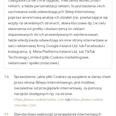
Usługobiorca nie chce oglądać, mierzenia skuteczności
reklam, a także personalizacji reklam, to jest badania cech
zachowania osób odwiedzających Sklep Internetowy
poprzez anonimową analizę ich działań (np. powtarzające się
wizyty na określonych stronach, słowa kluczowe itp.) w celu
stworzenia ich profilu i dostarczenia im reklam
dopasowanych do ich przewidywanych zainteresowań,
także wtedy kiedy odwiedzają oni inne strony internetowe w
sieci reklamowej firmy Google Ireland Ltd. lub Facebooka i
Instagrama, tj. Meta Platforms Ireland Ltd. lub TikTok
Technology Limited (pliki Cookies marketingowe,
reklamowe i społecznościowe)
7.6.
Sprawdzenie, jakie pliki Cookies są wysyłane w danej chwili
przez stronę Sklepu Internetowego, jest możliwe,
niezależnie od przeglądarki internetowej, za pomocą
narzędzi dostępnych np. na stronie:
https://www.cookiemetrix.com
lub
https://www.cookie-
checker.com
.
7.7.
Standardowo większość przeglądarek internetowych