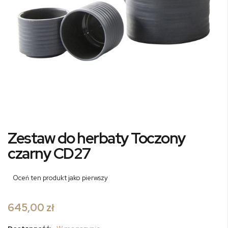
Przejdź
Zestaw do herbaty Toczony
na
początek
czarny CD27
galerii
Oceń ten produkt jako pierwszy
645,00 zł