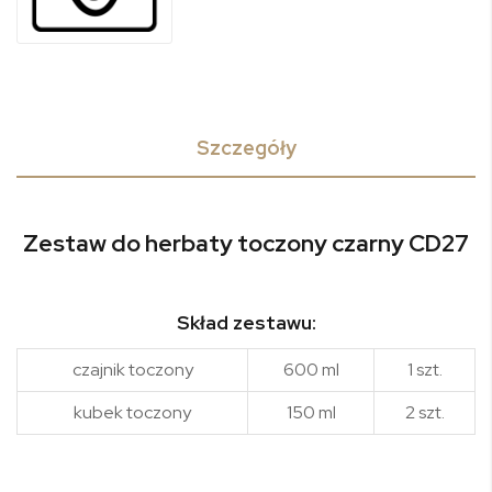
Szczegóły
Zestaw do herbaty toczony czarny CD27
Skład zestawu:
czajnik toczony
600 ml
1 szt.
kubek toczony
150 ml
2 szt.