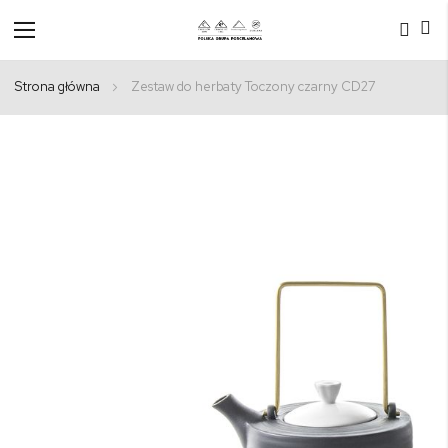
Przełącznik
Nav
Strona główna
Zestaw do herbaty Toczony czarny CD27
Przejdź
na
koniec
galerii