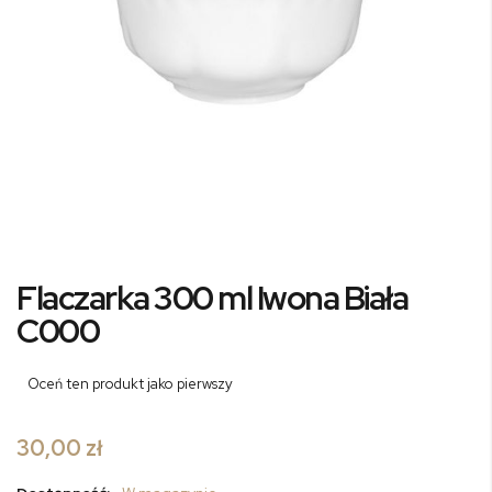
Przejdź
Flaczarka 300 ml Iwona Biała
na
początek
C000
galerii
Oceń ten produkt jako pierwszy
30,00 zł