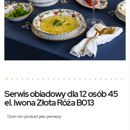
Przejdź
Serwis obiadowy dla 12 osób 45
na
początek
el. Iwona Złota Róża B013
galerii
Oceń ten produkt jako pierwszy