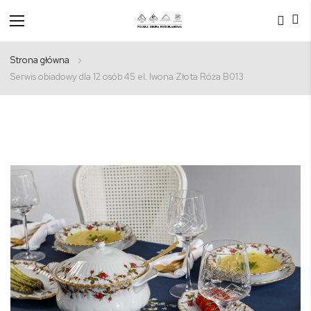
Przełącznik
Nav
Strona główna
Serwis obiadowy dla 12 osób 45 el. Iwona Złota Róża B013
Przejdź
na
koniec
galerii