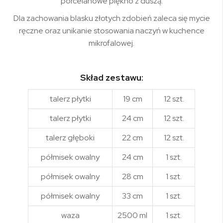
porcelanowe piękno z duszą.
Dla zachowania blasku złotych zdobień zaleca się mycie
ręczne oraz unikanie stosowania naczyń w kuchence
mikrofalowej.
Skład zestawu:
talerz płytki
19 cm
12 szt.
talerz płytki
24 cm
12 szt.
talerz głęboki
22 cm
12 szt.
półmisek owalny
24 cm
1 szt.
półmisek owalny
28 cm
1 szt.
półmisek owalny
33 cm
1 szt.
waza
2500 ml
1 szt.