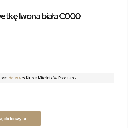
wetkę Iwona biała C000
batem
do 15%
w Klubie Miłośników Porcelany
aj do koszyka