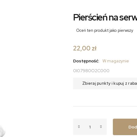
Pierścień na ser
Oceń ten produkt jako pierwszy
22,00 zł
Dostępność:
W magazynie
0I07980O2C000
Zbieraj punkty i kupuj z ra
Dod