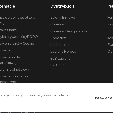
formacje
Dystrybucja
Pł
isz się do newslettera
Salony firmowe
For
0%)
Ćmielów
Zak
takt z nami
Ćmielów Design Studio
Odr
ityka prywatności/RODO
Chodzież
Kos
awienia plików Cookie
Lubiana dom
Zwr
ulamin
Lubiana Horeca
Ods
ulamin karty
B2B Lubiana
arunkowej
B2B PFP
gram lojalnościowy
ulamin programu
alnościowego
ulamin promocji "Urodziny
kiej Porcelany - Rabat
stając z naszych usług, wyrażasz zgodę na
Ustawienia
% na drugi zestaw"
ulamin promocji "Urodziny
skiej Porcelany - Kubek