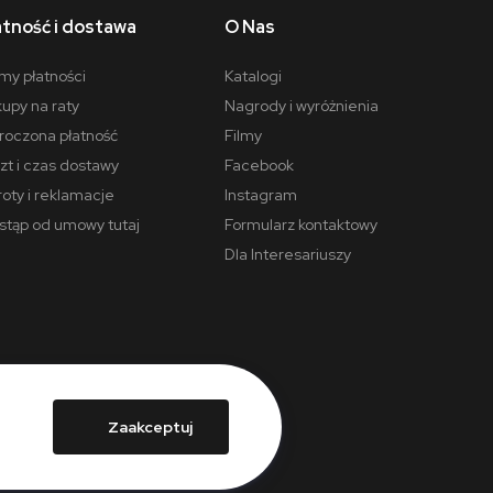
atność i dostawa
O Nas
my płatności
Katalogi
upy na raty
Nagrody i wyróżnienia
oczona płatność
Filmy
zt i czas dostawy
Facebook
oty i reklamacje
Instagram
tąp od umowy tutaj
Formularz kontaktowy
Dla Interesariuszy
Zaakceptuj