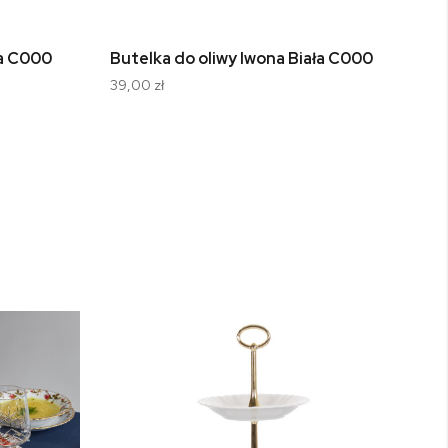
ła C000
Butelka do oliwy Iwona Biała C000
Cu
39,00 zł
49