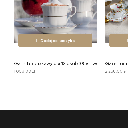
Dodaj do koszyka
Garnitur do kawy dla 12 osób 39 el. Iwona Złota Lini
Garnitur d
1 008,00 zł
2 268,00 zł