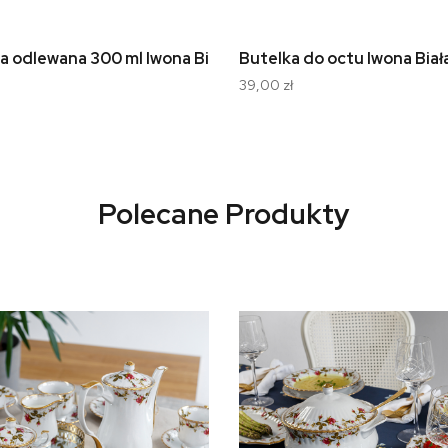
a odlewana 300 ml Iwona Biała C000
Butelka do octu Iwona Bia
39,00 zł
Polecane Produkty