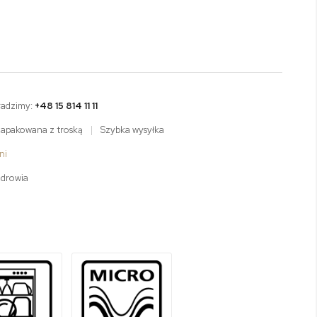
radzimy:
+48 15 814 11 11
zapakowana z troską
|
Szybka wysyłka
ni
zdrowia