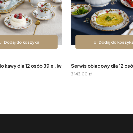
Dodaj do koszyka
Dodaj do koszyk
a B014
o kawy dla 12 osób 39 el. Iwona Złota Róża B013
Serwis obiadowy dla 12 osó
3 143,00 zł