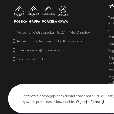
In
Zap
(-1
Kon
Adres:
ul. Ostrowiecka 45, 27 – 440 Ćmielów
Pol
Adres:
ul. Zakładowa 1, 83 - 407 Łubiana
Ust
Email:
e-sklep@porcelana.pl
Reg
Reg
Telefon: +48 15 814 11 11
pod
Pro
Reg
loj
Reg
Pols
Ciasteczka pomagają nam dostarczać nasze usługi. Korzy
-50
używanie przez nas plików cookie.
Więcej informacji
Reg
Pol