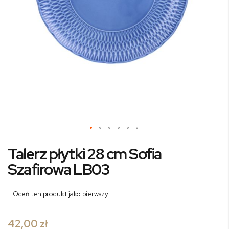
Przejdź
Talerz płytki 28 cm Sofia
na
początek
Szafirowa LB03
galerii
Oceń ten produkt jako pierwszy
42,00 zł