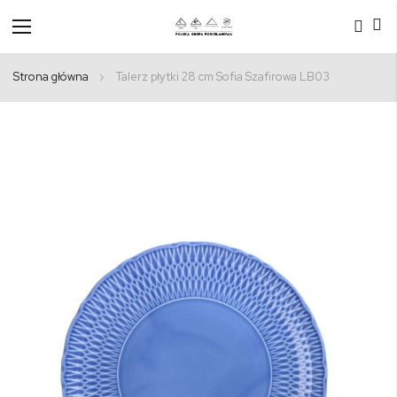
Przełącznik
Nav
Strona główna
Talerz płytki 28 cm Sofia Szafirowa LB03
Przejdź
na
koniec
galerii