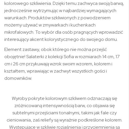
kolorowego szkliwienia. Dzięki temu zachwyca swoją barwą,
jednocześnie wytrzymując w najbardziej wymagających
warunkach. Produktów szkliwionych z powodzeniem
możemy używać w zmywarkach i kuchenkach
mikrofalowych. To wybór dla osób pragnących wprowadzić
interesujący akcent kolorystycznego do swojego domu.
Element zastawy, obok którego nie można przejść
obojętnie! Salaterki z kolekcji Sofia w rozmiarach 14 cm, 17
cm i 26 cm przykuwają wzrok swoim wzorem, kolorem i
kształtem, wprawiając w zachwyt wszystkich gości i
domowników.
Wyroby pokryte kolorowym szkliwem odznaczają się
zróżnicowaną intensywnością barw, co objawia się
subtelnymi przejściami tonalnymi, takimi jak fale czy
cieniowania, zaś reliefy są wyraźnie podkreślone kolorem.
Występujące w szkliwie rozjaśnienia i przyciemnienia są