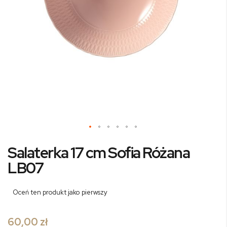
Przejdź
Salaterka 17 cm Sofia Różana
na
początek
LB07
galerii
Oceń ten produkt jako pierwszy
60,00 zł