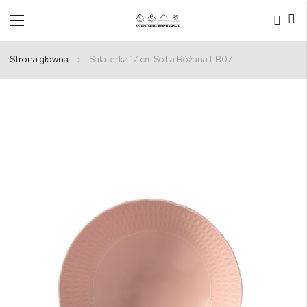
Przełącznik
Nav
Strona główna
Salaterka 17 cm Sofia Różana LB07
Przejdź
na
koniec
galerii