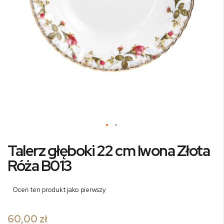
Przejdź
Talerz głęboki 22 cm Iwona Złota
na
początek
Róża B013
galerii
Oceń ten produkt jako pierwszy
60,00 zł