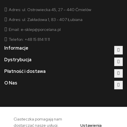
Adres:
ul. Ostrowiecka 45, 27 – 440 Ćmielów
Adres:
ul. Zakładowa 1, 83 - 407 Łubiana
Email:
e-sklep@porcelana.pl
Telefon: +48 15 814 11 11
Informacje
Dystrybucja
Płatność i dostawa
O Nas
Ciasteczka pomagają nam
Copyright © 2026 - Polska Grupa Porcelanowa. Wszelkie prawa
Ustawienia
dostarczać nasze usługi.