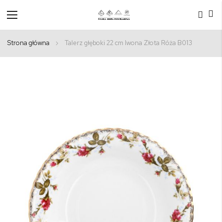
Przełącznik
Nav
Strona główna
Talerz głęboki 22 cm Iwona Złota Róża B013
Przejdź
na
koniec
galerii