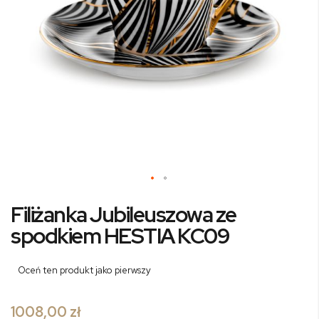
Przejdź
Filiżanka Jubileuszowa ze
na
początek
spodkiem HESTIA KC09
galerii
Oceń ten produkt jako pierwszy
1008,00 zł