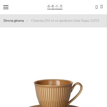
Przełącznik
Nav
Strona główna
Filiżanka 250 ml ze spodkiem Dalia Topaz GZ03
Przejdź
na
koniec
galerii