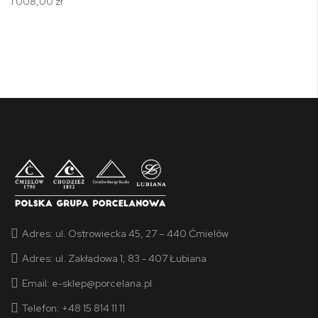
1 008,00 zł
Adres:
ul. Ostrowiecka 45, 27 – 440 Ćmielów
Adres:
ul. Zakładowa 1, 83 - 407 Łubiana
Email:
e-sklep@porcelana.pl
Telefon: +48 15 814 11 11