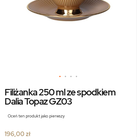
Przejdź
Filiżanka 250 ml ze spodkiem
na
początek
Dalia Topaz GZ03
galerii
Oceń ten produkt jako pierwszy
196,00 zł