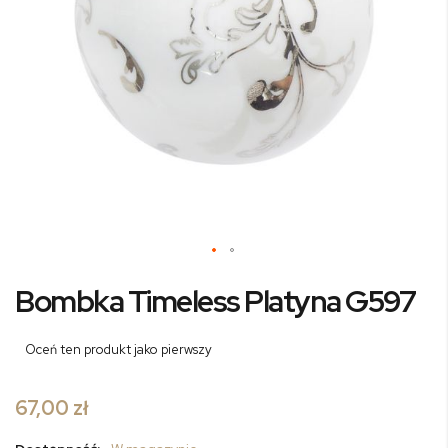
Przejdź
Bombka Timeless Platyna G597
na
początek
galerii
Oceń ten produkt jako pierwszy
67,00 zł