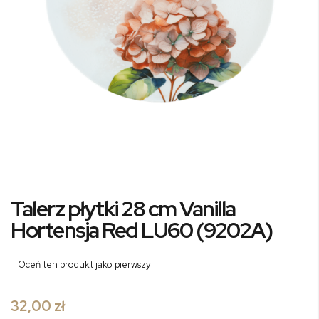
Przejdź
Talerz płytki 28 cm Vanilla
na
początek
Hortensja Red LU60 (9202A)
galerii
Oceń ten produkt jako pierwszy
32,00 zł