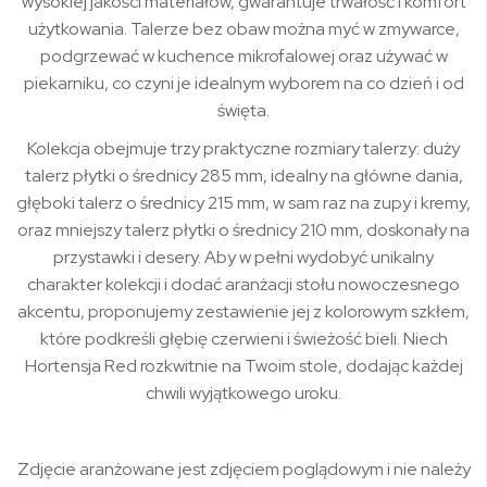
wysokiej jakości materiałów, gwarantuje trwałość i komfort
użytkowania. Talerze bez obaw można myć w zmywarce,
podgrzewać w kuchence mikrofalowej oraz używać w
piekarniku, co czyni je idealnym wyborem na co dzień i od
święta.
Kolekcja obejmuje trzy praktyczne rozmiary talerzy: duży
talerz płytki o średnicy 285 mm, idealny na główne dania,
głęboki talerz o średnicy 215 mm, w sam raz na zupy i kremy,
oraz mniejszy talerz płytki o średnicy 210 mm, doskonały na
przystawki i desery. Aby w pełni wydobyć unikalny
charakter kolekcji i dodać aranżacji stołu nowoczesnego
akcentu, proponujemy zestawienie jej z kolorowym szkłem,
które podkreśli głębię czerwieni i świeżość bieli. Niech
Hortensja Red rozkwitnie na Twoim stole, dodając każdej
chwili wyjątkowego uroku.
Zdjęcie aranżowane jest zdjęciem poglądowym i nie należy