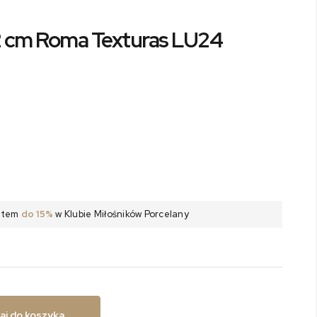
22 cm Roma Texturas LU24
batem
do 15%
w Klubie Miłośników Porcelany
aj do koszyka