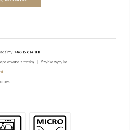
radzimy:
+48 15 814 11 11
zapakowana z troską
|
Szybka wysyłka
ni
zdrowia