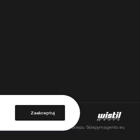
Zaakceptuj
Wdrożenie sklepu
Sklepymagento.eu