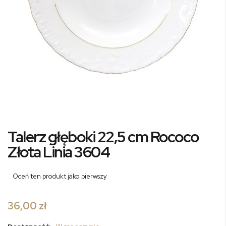
Przejdź
Talerz głęboki 22,5 cm Rococo
na
początek
Złota Linia 3604
galerii
Oceń ten produkt jako pierwszy
36,00 zł