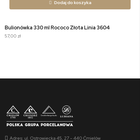
Dodaj do koszyka
Bulionówka 330 ml Rococo Złota Linia 3604
57,00 zł
Adres:
ul. Ostrowiecka 45, 27 – 440 Ćmielów