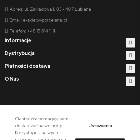
Adres:
ul. Zakładowa 1, 83 - 407 Łubiana
Email:
e-sklep@porcelana.pl
Telefon: +48 15 814 11 11
Informacje
Dystrybucja
Płatność i dostawa
O Nas
Ciasteczka pomagają nam
Copyright © 2026 - Polska Grupa Porcelanowa. Wszelkie prawa
Ustawienia
dostarczać nasze usługi.
zastrzeżone.
Korzystając z naszych
usług, wyrażasz zgodę na