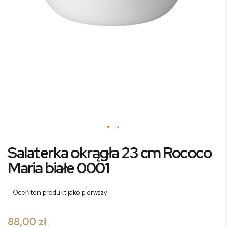
Przejdź
Salaterka okrągła 23 cm Rococo
na
początek
Maria białe 0001
galerii
Oceń ten produkt jako pierwszy
88,00 zł