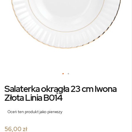
Przejdź
Salaterka okrągła 23 cm Iwona
na
początek
Złota Linia B014
galerii
Oceń ten produkt jako pierwszy
56,00 zł