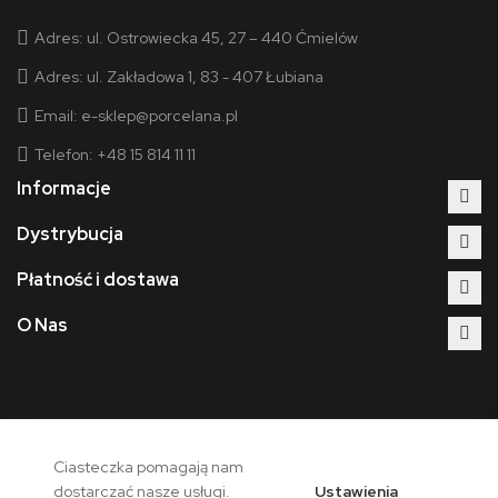
Adres:
ul. Ostrowiecka 45, 27 – 440 Ćmielów
Adres:
ul. Zakładowa 1, 83 - 407 Łubiana
Email:
e-sklep@porcelana.pl
Telefon: +48 15 814 11 11
Informacje
Dystrybucja
Płatność i dostawa
O Nas
Ciasteczka pomagają nam
Copyright © 2026 - Polska Grupa Porcelanowa. Wszelkie prawa
Ustawienia
dostarczać nasze usługi.