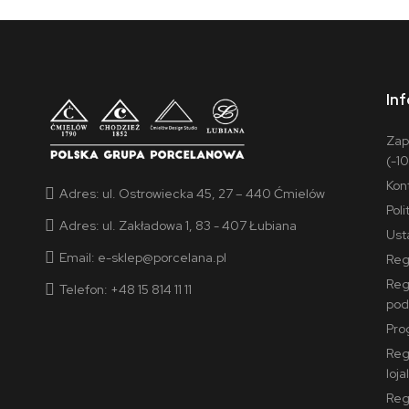
In
Zap
(-1
Kon
Adres:
ul. Ostrowiecka 45, 27 – 440 Ćmielów
Pol
Adres:
ul. Zakładowa 1, 83 - 407 Łubiana
Ust
Email:
e-sklep@porcelana.pl
Reg
Reg
Telefon: +48 15 814 11 11
pod
Pro
Reg
loj
Reg