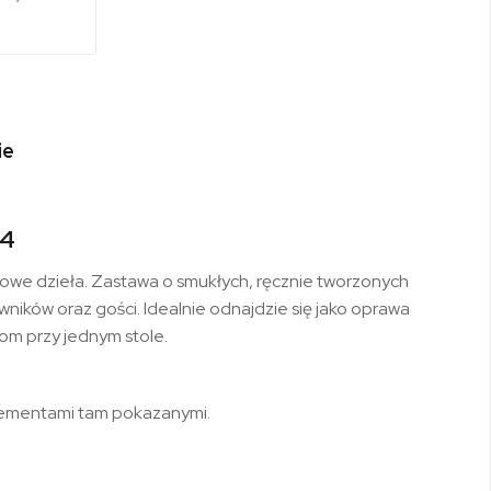
ie
14
tkowe dzieła. Zastawa o smukłych, ręcznie tworzonych
ników oraz gości. Idealnie odnajdzie się jako oprawa
lom przy jednym stole.
elementami tam pokazanymi.