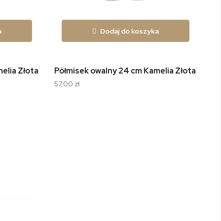
a
Dodaj do koszyka
elia Złota Linia B014
Półmisek owalny 24 cm Kamelia Złota Linia 
Pó
57,00 zł
69