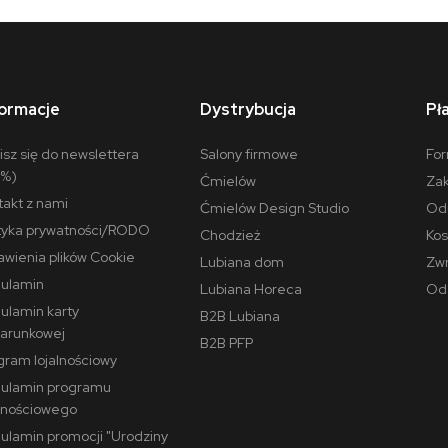
formacje
Dystrybucja
Pł
isz się do newslettera
Salony firmowe
For
0%)
Ćmielów
Zak
takt z nami
Ćmielów Design Studio
Odr
ityka prywatności/RODO
Chodzież
Kos
awienia plików Cookie
Lubiana dom
Zwr
ulamin
Lubiana Horeca
Ods
ulamin karty
B2B Lubiana
arunkowej
B2B PFP
gram lojalnościowy
ulamin programu
alnościowego
ulamin promocji "Urodziny