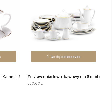
a
Dodaj do koszyka
 Kamelia Złota Linia B014
Zestaw obiadowo-kawowy dla 6 osób 30 el. 
Se
650,00 zł
1 5