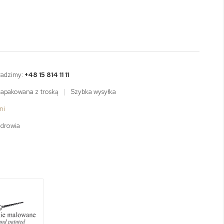
radzimy:
+48 15 814 11 11
zapakowana z troską
|
Szybka wysyłka
ni
zdrowia