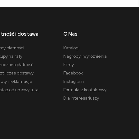
atność i dostawa
O Nas
my płatności
Katalogi
upy na raty
Nagrody i wyróżnienia
oczona płatność
Filmy
zt i czas dostawy
Facebook
oty i reklamacje
Instagram
tąp od umowy tutaj
Formularz kontaktowy
Dla Interesariuszy