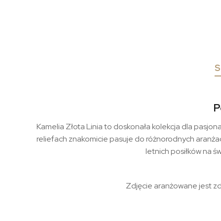
S
P
Kamelia Złota Linia to doskonała kolekcja dla pasjo
reliefach znakomicie pasuje do różnorodnych aranżac
letnich posiłków na ś
Zdjęcie aranżowane jest z