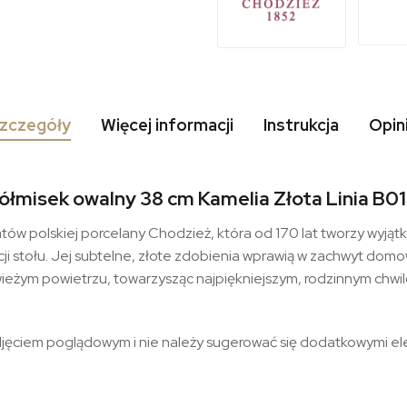
zczegóły
Więcej informacji
Instrukcja
Opin
ółmisek owalny 38 cm Kamelia Złota Linia B0
natów polskiej porcelany Chodzież, która od 170 lat tworzy wyją
ji stołu. Jej subtelne, złote zdobienia wprawią w zachwyt domow
wieżym powietrzu, towarzysząc najpiękniejszym, rodzinnym chwi
djęciem poglądowym i nie należy sugerować się dodatkowymi 