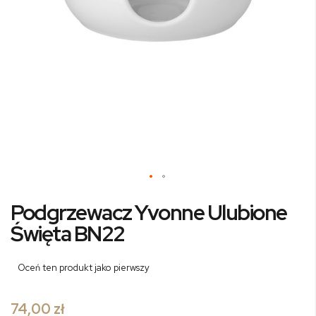
Przejdź
Podgrzewacz Yvonne Ulubione
na
początek
Święta BN22
galerii
Oceń ten produkt jako pierwszy
74,00 zł