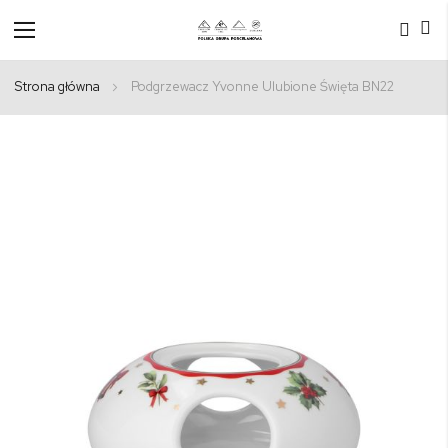
Przełącznik
Nav
Strona główna
Podgrzewacz Yvonne Ulubione Święta BN22
Przejdź
na
koniec
galerii