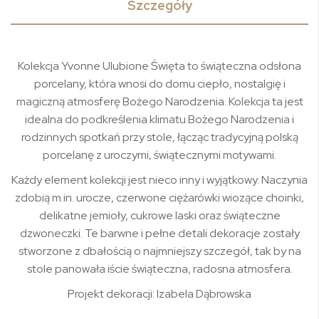
Szczegóły
Kolekcja Yvonne Ulubione Święta to świąteczna odsłona
porcelany, która wnosi do domu ciepło, nostalgię i
magiczną atmosferę Bożego Narodzenia. Kolekcja ta jest
idealna do podkreślenia klimatu Bożego Narodzenia i
rodzinnych spotkań przy stole, łącząc tradycyjną polską
porcelanę z uroczymi, świątecznymi motywami.
Każdy element kolekcji jest nieco inny i wyjątkowy. Naczynia
zdobią m.in. urocze, czerwone ciężarówki wiozące choinki,
delikatne jemioły, cukrowe laski oraz świąteczne
dzwoneczki. Te barwne i pełne detali dekoracje zostały
stworzone z dbałością o najmniejszy szczegół, tak by na
stole panowała iście świąteczna, radosna atmosfera.
Projekt dekoracji: Izabela Dąbrowska