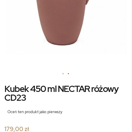
Przejdź
Kubek 450 ml NECTAR różowy
na
początek
CD23
galerii
Oceń ten produkt jako pierwszy
179,00 zł