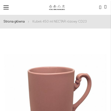
Przełącznik
Nav
Strona główna
Kubek 450 ml NECTAR różowy CD23
Przejdź
na
koniec
galerii