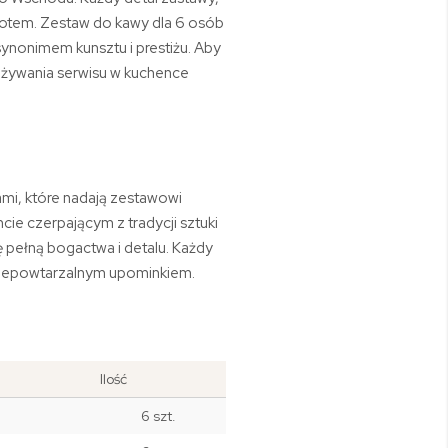
złotem. Zestaw do kawy dla 6 osób
synonimem kunsztu i prestiżu. Aby
 używania serwisu w kuchence
ami, które nadają zestawowi
ie czerpającym z tradycji sztuki
ę pełną bogactwa i detalu. Każdy
 niepowtarzalnym upominkiem.
Ilość
6 szt.