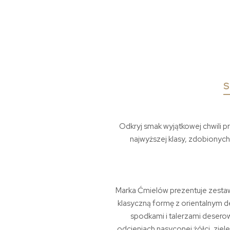
S
Odkryj smak wyjątkowej chwili p
najwyższej klasy, zdobionych
Marka Ćmielów prezentuje zestaw
klasyczną formę z orientalnym d
spodkami i talerzami desero
odcieniach nasyconej żółci, zie