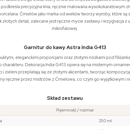
k, podkreśla precyzyjna linia, ręcznie malowana wysokokaratowym 
a porcelana. Ćmielów jako marka od wieków tworzy wyroby, które są 
 złotych detali, zalecane jest ręczne mycie zastawy i rezygnacja z
mikrofalowej.
Garnitur do kawy Astra India G413
mukłymi, eleganckimi proporcjami oraz złotymi nóżkami pod filiżank
charakteru. Dekoracja India G413 opiera się na misternym ornamenc
ci i zieleni przeplatają się ze złotymi akcentami, tworząc kompozycj
ny ręcznie przez mistrzów z Ćmielowa, co czyni go wyjątkowym i
Skład zestawu
Pojemność / rozmiar
ka
250 ml