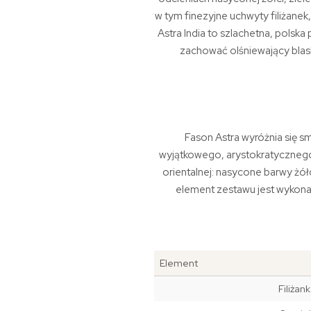
w tym finezyjne uchwyty filiżane
Astra India to szlachetna, polsk
zachować olśniewający blask
Fason Astra wyróżnia się s
wyjątkowego, arystokratycznego 
orientalnej: nasycone barwy żół
element zestawu jest wykona
Element
Filiżan