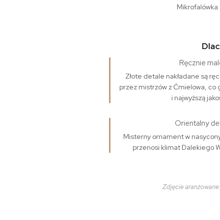
Mikrofalówka
Dlac
Ręcznie ma
Złote detale nakładane są r
przez mistrzów z Ćmielowa, co 
i najwyższą jak
Orientalny de
Misterny ornament w nasyconych
przenosi klimat Dalekiego 
Zdjęcie aranżowane