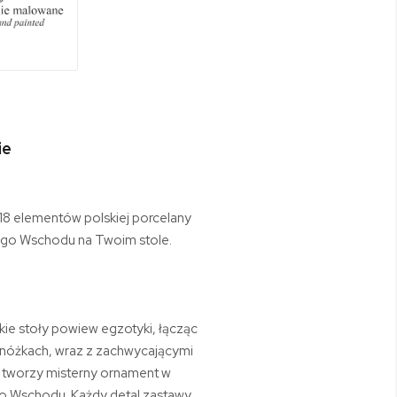
ie
 18 elementów polskiej porcelany
kiego Wschodu na Twoim stole.
ie stoły powiew egzotyki, łącząc
h nóżkach, wraz z zachwycającymi
i tworzy misterny ornament w
go Wschodu. Każdy detal zastawy,