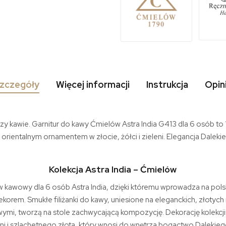
zczegóły
Więcej informacji
Instrukcja
Opin
rzy kawie. Garnitur do kawy Ćmielów Astra India G413 dla 6 osób to
 orientalnym ornamentem w złocie, żółci i zieleni. Elegancja Dale
Kolekcja Astra India – Ćmielów
 kawowy dla 6 osób Astra India, dzięki któremu wprowadza na polsk
ekorem. Smukłe filiżanki do kawy, uniesione na eleganckich, złotyc
wymi, tworzą na stole zachwycającą kompozycję. Dekorację kolekcj
leni i szlachetnego złota, który wnosi do wnętrza bogactwo Dalekie