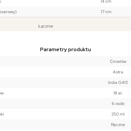
k
14 cm
deserowy)
17 cm
Łącznie
Parametry produktu
Ćmielów
Astra
India G413
ów
18 el.
6 osób
nki
250 ml
Ręczne