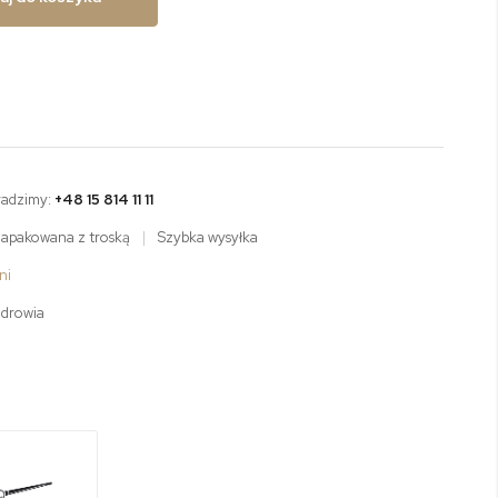
radzimy:
+48 15 814 11 11
zapakowana z troską
|
Szybka wysyłka
ni
zdrowia