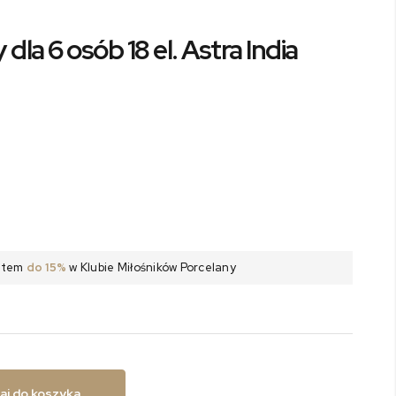
dla 6 osób 18 el. Astra India
batem
do 15%
w Klubie Miłośników Porcelany
aj do koszyka