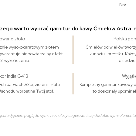
Nie
zego warto wybrać garnitur do kawy Ćmielów Astra I
lowane złoto
Polska por
ęcznie wysokokaratowym złotem
Ćmielów od wieków tworz
gwarantuje niepowtarzalny efekt
kunsztu i prestiżu. Każ
ość wykończenia.
dziedzic
kor India G413
Wyjątk
 barwach żółci, zieleni i złota
Kompletny garnitur kawowy 
Wschodu wprost na Twój stół.
to doskonały upominek
 jest zdjęciem poglądowym i nie należy sugerować się dodatkowymi element