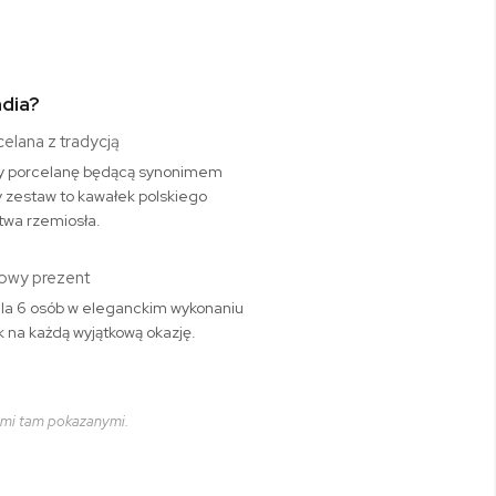
ndia?
celana z tradycją
y porcelanę będącą synonimem
dy zestaw to kawałek polskiego
twa rzemiosła.
owy prezent
dla 6 osób w eleganckim wykonaniu
 na każdą wyjątkową okazję.
ami tam pokazanymi.