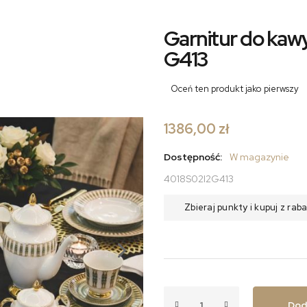
Garnitur do kawy 
G413
Oceń ten produkt jako pierwszy
1386,00 zł
Dostępność:
W magazynie
4018S02I2G413
Zbieraj punkty i kupuj z ra
Dod