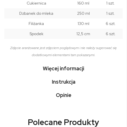
Cukiernica
160 ml
1 szt.
Dzbanek do mleka
250 ml
1 szt.
Filiżanka
130 ml
6 szt.
Spodek
12,5 cm
6 szt.
Zdjęcie aranżowane jest zdjęciem poglądowym i nie należy sugerować się
dodatkowymi elementami tam pokazanymi.
Więcej informacji
Instrukcja
Opinie
Polecane Produkty