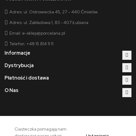
Adres:
ul. Ostrowiecka 45, 27 – 440 Ćmielów
Adres:
ul. Zakładowa 1, 83 - 407 Łubiana
Email:
e-sklep@porcelana.pl
Telefon: +48 15 814 11 11
Informacje
Dystrybucja
Płatność i dostawa
O Nas
Ciasteczka pomagają nam
Copyright © 2026 - Polska Grupa Porcelanowa. Wszelkie prawa
Ustawienia
dostarczać nasze usługi.