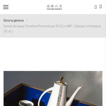
Przełącznik
Nav
Strona główna
Serwis do kawy Ćmielów Prometeusz RC22 x IWP – Edycja Limitowana
(15 el.)
Przejdź
na
koniec
galerii