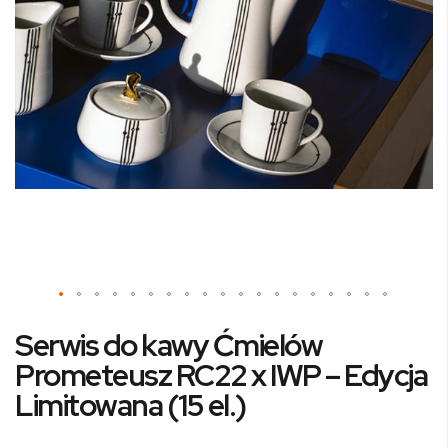
Przejdź
Serwis do kawy Ćmielów
na
początek
Prometeusz RC22 x IWP – Edycja
galerii
Limitowana (15 el.)