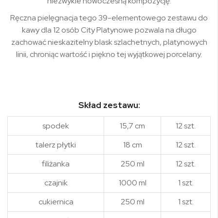
niezwykle nowoczesną kompozycję.
Ręczna pielęgnacja tego 39-elementowego zestawu do
kawy dla 12 osób City Platynowe pozwala na długo
zachować nieskazitelny blask szlachetnych, platynowych
linii, chroniąc wartość i piękno tej wyjątkowej porcelany.
Skład zestawu:
spodek
15,7 cm
12 szt.
talerz płytki
18 cm
12 szt.
filiżanka
250 ml
12 szt.
czajnik
1000 ml
1 szt.
cukiernica
250 ml
1 szt.