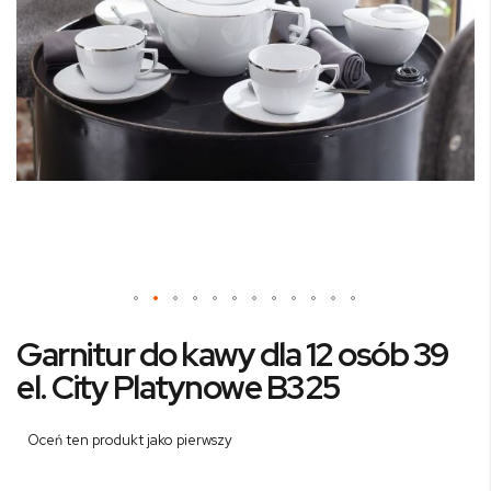
Przejdź
Garnitur do kawy dla 12 osób 39
na
początek
el. City Platynowe B325
galerii
Oceń ten produkt jako pierwszy