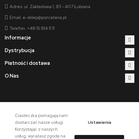
Adres:
ul. Zakładowa 1, 83 - 407 Łubiana
Email:
e-sklep@porcelana.pl
Telefon: +48 15 814 11 11
Informacje
Dystrybucja
Płatność i dostawa
O Nas
Ciasteczka pomagają nam
Copyright © 2026 - Polska Grupa Porcelanowa. Wszelkie prawa
Ustawienia
dostarczać nasze usługi.
zastrzeżone.
Korzystając z naszych
usług, wyrażasz zgodę na