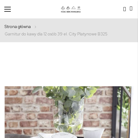
Przełącznik
Nav
Strona główna
Garnitur do kawy dla 12 osób 39 el. City Platynowe B325
Przejdź
na
koniec
galerii