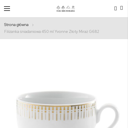
Przełącznik
Nav
Strona główna
Filiżanka śniadaniowa 450 ml Yvonne Złoty Miraż G682
Przejdź
na
koniec
galerii