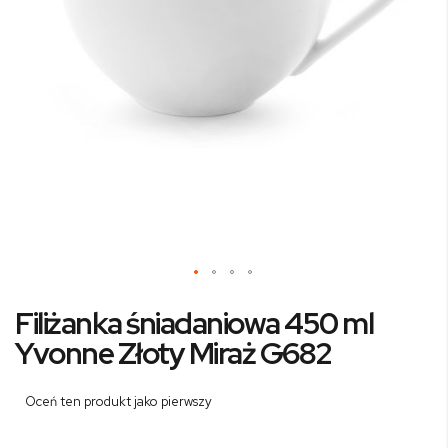
Przejdź
Filiżanka śniadaniowa 450 ml
na
początek
Yvonne Złoty Miraż G682
galerii
Oceń ten produkt jako pierwszy