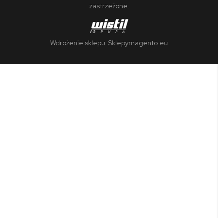
zastrzeżone.
Wdrożenie sklepu
Sklepymagento.eu