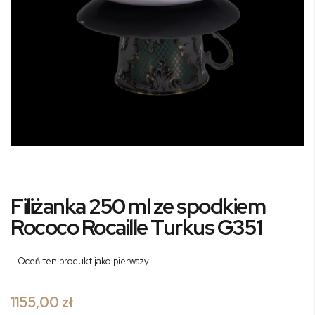
Przejdź
Filiżanka 250 ml ze spodkiem
na
początek
Rococo Rocaille Turkus G351
galerii
Oceń ten produkt jako pierwszy
1155,00 zł