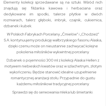
Elementy kolekcji sprzedawane są na sztuki. Wśród nich
znajdują się: filiżanka kawowa i herbaciana oraz
dedykowane im spodki, talerze płytkie w dwóch
rozmiarach, talerz głęboki, imbryk, czajnik, cukiernica,
dzbanek i kubek.
W Polskich Fabrykach Porcelany „Ćmielów” i „Chodzież”
S.A. kontynuujemy produkcję wałbrzyskiego fasonu Alaska,
dzięki czemu może on nieustannie zachwycać kolejne
pokolenia miłośników wykwintnej porcelany.
Dzbanek o pojemności 300 ml z kolekcji Alaska Hellen z
motywem niebieskich kwiatów oraz w szlachetnym, złotym
wykończeniu. Będzie stanowić idealne uzupełnienie
romantycznej aranżacji stołu. Przypadnie do gustu
każdemu miłośnikowi tradycyjnej porcelany.
Sprawdzi się do serwowania mleka lub śmietanki.