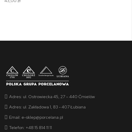
43,00 zł
Adres:
ul. Ostrowiecka 45, 27 – 440 Ćmielów
Adres:
ul. Zakładowa 1, 83 - 407 Łubiana
Email:
e-sklep@porcelana.pl
Telefon: +48 15 814 11 11