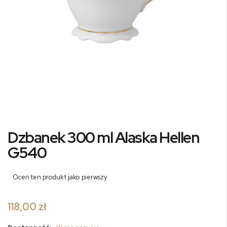
Przejdź
Dzbanek 300 ml Alaska Hellen
na
początek
G540
galerii
Oceń ten produkt jako pierwszy
118,00 zł